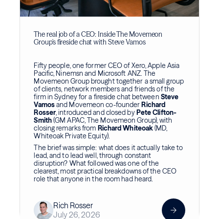
The real job of a CEO: Inside The Movemeon
Group's fireside chat with Steve Vamos
Fifty people, one former CEO of Xero, Apple Asia
Pacific, Ninemsn and Microsoft ANZ. The
Movemeon Group brought together a small group
of clients, network members and friends of the
firm in Sydney for a fireside chat between
Steve
Vamos
and Movemeon co-founder
Richard
Rosser
, introduced and closed by
Pete Clifton-
Smith
(GM APAC, The Movemeon Group), with
closing remarks from
Richard Whiteoak
(MD,
Whiteoak Private Equity).
The brief was simple: what does it actually take to
lead, and to lead well, through constant
disruption? What followed was one of the
clearest, most practical breakdowns of the CEO
role that anyone in the room had heard.
Rich Rosser
July 26, 2026