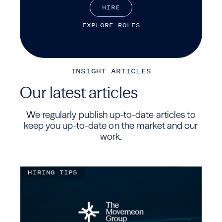
H
I
R
E
E
X
P
L
O
R
E
R
O
L
E
S
INSIGHT ARTICLES
Our latest articles
We regularly publish up-to-date articles to
keep you up-to-date on the market and our
work.
HIRING TIPS