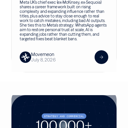
Meta UK's chief exec (ex-McKinsey, ex-Sequoia)
shares a career framework built on rising
complexity and expanding influence rather than
titles, plus advice to stay close enough to real
work to catch mistakes, including bad AI outputs.
She ties this to Meta's strategy: WhatsApp agents
aim to restore personal trust at scale, AI is
expanding jobs rather than cutting them, and
targeted fixes beat blanket bans.
Movemeon
July 8, 2026
STRATEGY AND COMMERCIAL
100,000+