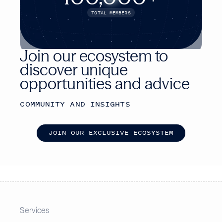
TOTAL MEMBERS
Join our ecosystem to
discover unique
opportunities and advice
COMMUNITY AND INSIGHTS
J
O
I
N
O
U
R
E
X
C
L
U
S
I
V
E
E
C
O
S
Y
S
T
E
M
Services