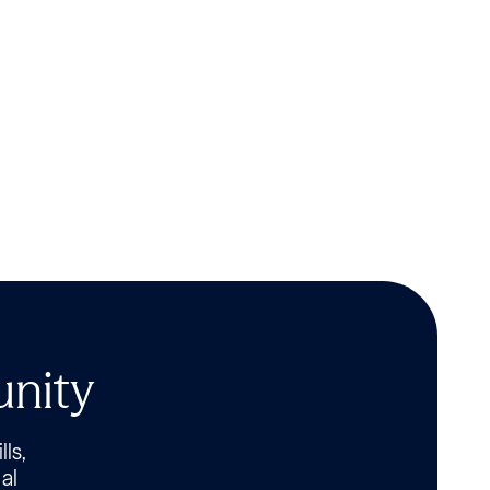
unity
lls,
al