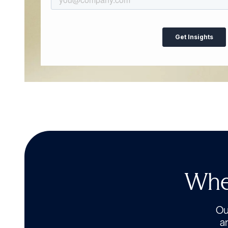
Wher
Our
a