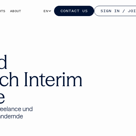
CONTACT US
SIGN IN / JOI
HTS
ABOUT
EN
d
ch Interim
e
reelance und
 ändernde