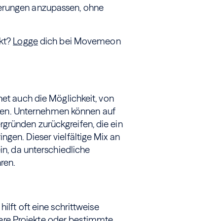
derungen anzupassen, ohne
ekt?
Logge
dich bei Movemeon
net auch die Möglichkeit, von
tieren. Unternehmen können auf
gründen zurückgreifen, die ein
gen. Dieser vielfältige Mix an
in, da unterschiedliche
ren.
ilft oft eine schrittweise
re Projekte oder bestimmte