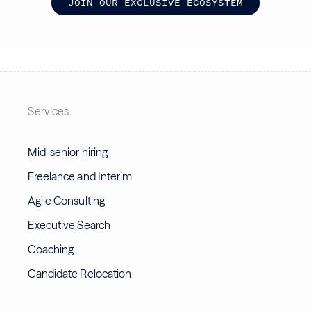
J
O
I
N
O
U
R
E
X
C
L
U
S
I
V
E
E
C
O
S
Y
S
T
E
M
Services
Mid-senior hiring
Freelance and Interim
Agile Consulting
Executive Search
Coaching
Candidate Relocation