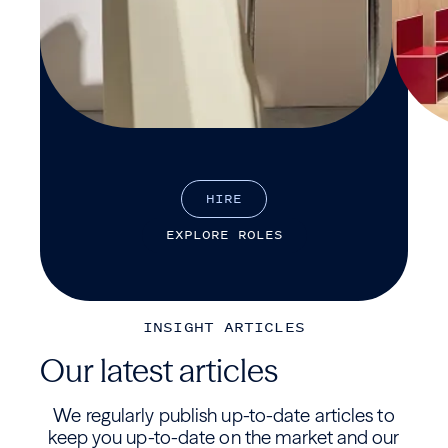
H
I
R
E
E
X
P
L
O
R
E
R
O
L
E
S
INSIGHT ARTICLES
Our latest articles
We regularly publish up-to-date articles to
keep you up-to-date on the market and our