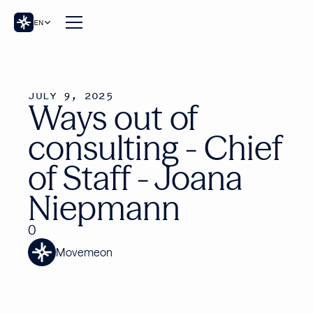
EN
JULY 9, 2025
Ways out of
consulting - Chief
of Staff - Joana
Niepmann
0
Movemeon