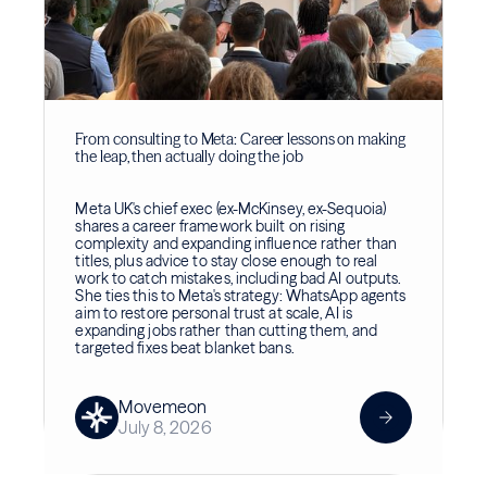
From consulting to Meta: Career lessons on making
the leap, then actually doing the job
Meta UK's chief exec (ex-McKinsey, ex-Sequoia)
shares a career framework built on rising
complexity and expanding influence rather than
titles, plus advice to stay close enough to real
work to catch mistakes, including bad AI outputs.
She ties this to Meta's strategy: WhatsApp agents
aim to restore personal trust at scale, AI is
expanding jobs rather than cutting them, and
targeted fixes beat blanket bans.
Movemeon
July 8, 2026