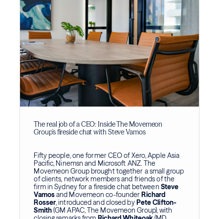
The real job of a CEO: Inside The Movemeon
Group's fireside chat with Steve Vamos
Fifty people, one former CEO of Xero, Apple Asia
Pacific, Ninemsn and Microsoft ANZ. The
Movemeon Group brought together a small group
of clients, network members and friends of the
firm in Sydney for a fireside chat between
Steve
Vamos
and Movemeon co-founder
Richard
Rosser
, introduced and closed by
Pete Clifton-
Smith
(GM APAC, The Movemeon Group), with
closing remarks from
Richard Whiteoak
(MD,