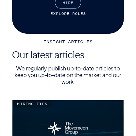
H
I
R
E
E
X
P
L
O
R
E
R
O
L
E
S
INSIGHT ARTICLES
Our latest articles
We regularly publish up-to-date articles to
keep you up-to-date on the market and our
work.
HIRING TIPS