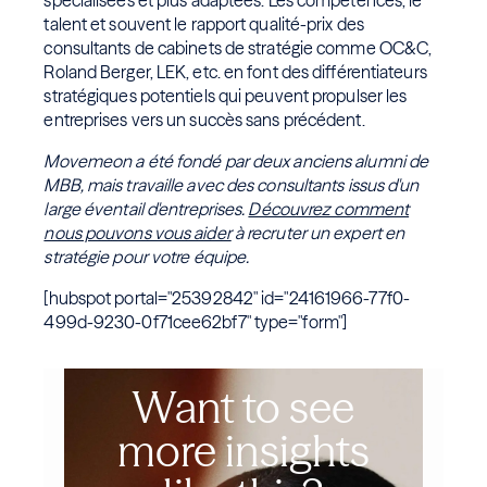
spécialisées et plus adaptées. Les compétences, le
talent et souvent le rapport qualité-prix des
consultants de cabinets de stratégie comme OC&C,
Roland Berger, LEK, etc. en font des différentiateurs
stratégiques potentiels qui peuvent propulser les
entreprises vers un succès sans précédent.
Movemeon a été fondé par deux anciens alumni de
MBB, mais travaille avec des consultants issus d'un
large éventail d'entreprises.
Découvrez comment
nous pouvons vous aider
à recruter un expert en
stratégie pour votre équipe.
[hubspot portal="25392842" id="24161966-77f0-
499d-9230-0f71cee62bf7" type="form"]
Want to see
more insights