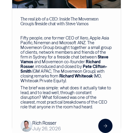
The real job of a CEO: Inside The Movemeon
Group's fireside chat with Steve Vamos
Fifty people, one former CEO of Xero, Apple Asia
Pacific, Ninemsn and Microsoft ANZ. The
Movemeon Group brought together a small group
of clients, network members and friends of the
firm in Sydney for a fireside chat between
Steve
Vamos
and Movemeon co-founder
Richard
Rosser
, introduced and closed by
Pete Clifton-
Smith
(GM APAC, The Movemeon Group), with
closing remarks from
Richard Whiteoak
(MD,
Whiteoak Private Equity).
The brief was simple: what does it actually take to
lead, and to lead well, through constant
disruption? What followed was one of the
clearest, most practical breakdowns of the CEO
role that anyone in the room had heard.
Rich Rosser
July 26, 2026