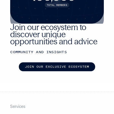
TOTAL MEMBERS
Join our ecosystem to
discover unique
opportunities and advice
COMMUNITY AND INSIGHTS
J
O
I
N
O
U
R
E
X
C
L
U
S
I
V
E
E
C
O
S
Y
S
T
E
M
Services