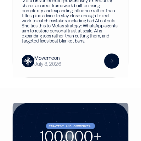
Meta UK's chief exec (ex-McKinsey, ex-Sequoia)
shares a career framework built on rising
complexity and expanding influence rather than
titles, plus advice to stay close enough to real
work to catch mistakes, including bad AI outputs.
She ties this to Meta's strategy: WhatsApp agents
aim to restore personal trust at scale, AI is
expanding jobs rather than cutting them, and
targeted fixes beat blanket bans.
Movemeon
July 8, 2026
STRATEGY AND COMMERCIAL
100,000+