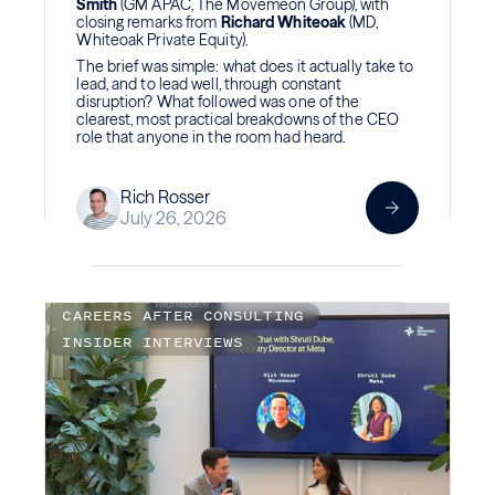
Smith
(GM APAC, The Movemeon Group), with
closing remarks from
Richard Whiteoak
(MD,
Whiteoak Private Equity).
The brief was simple: what does it actually take to
lead, and to lead well, through constant
disruption? What followed was one of the
clearest, most practical breakdowns of the CEO
role that anyone in the room had heard.
Rich Rosser
July 26, 2026
CAREERS AFTER CONSULTING
INSIDER INTERVIEWS