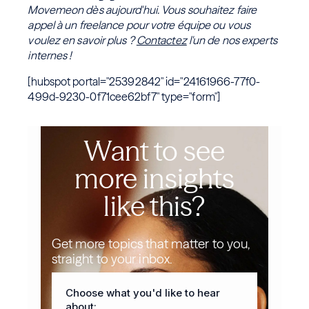
Movemeon dès aujourd'hui. Vous souhaitez faire
appel à un freelance pour votre équipe ou vous
voulez en savoir plus ?
Contactez
l'un de nos experts
internes !
[hubspot portal="25392842" id="24161966-77f0-
499d-9230-0f71cee62bf7" type="form"]
Want to see
more insights
like this?
Get more topics that matter to you,
straight to your inbox.