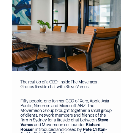
The real job of a CEO: Inside The Movemeon
Group's fireside chat with Steve Vamos
Fifty people, one former CEO of Xero, Apple Asia
Pacific, Ninemsn and Microsoft ANZ. The
Movemeon Group brought together a small group
of clients, network members and friends of the
firm in Sydney for a fireside chat between
Steve
Vamos
and Movemeon co-founder
Richard
Rosser
, introduced and closed by
Pete Clifton-