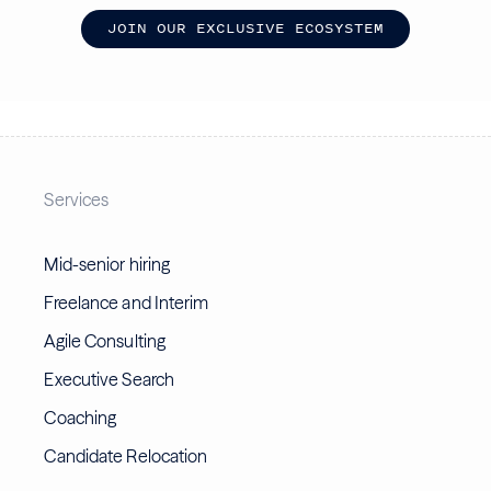
J
O
I
N
O
U
R
E
X
C
L
U
S
I
V
E
E
C
O
S
Y
S
T
E
M
Services
Mid-senior hiring
Freelance and Interim
Agile Consulting
Executive Search
Coaching
Candidate Relocation