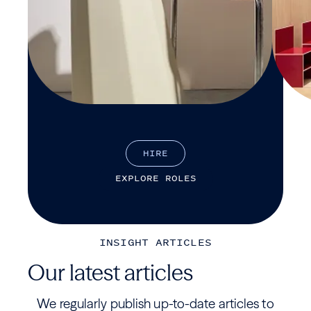
H
I
R
E
E
X
P
L
O
R
E
R
O
L
E
S
INSIGHT ARTICLES
Our latest articles
We regularly publish up-to-date articles to