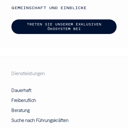
GEMEINSCHAFT UND EINBLICKE
T
R
E
T
E
N
S
I
E
U
N
S
E
R
E
M
E
X
K
L
U
S
I
V
E
N
Ö
K
O
S
Y
S
T
E
M
B
E
I
Dienstleistungen
Dauerhaft
Freiberuflich
Beratung
Suche nach Führungskräften