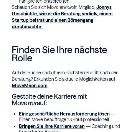
Fähigkeiten entsprechen.
Schauen Sie sich Move an
mir
ein Mitglied,
Jonnys
Geschichte, wie er die Beratung verließ, einem
Startup beitrat und einen Börsengang
durchmachte.
Finden Sie Ihre nächste
Rolle
Auf der Suche nach Ihrem nächsten Schritt nach der
Beratung? Erkunden Sie aktuelle Möglichkeiten auf
MoveMeon.com
.
Gestalte deine Karriere mit
Move
mir
auf:
Eine geschäftliche Herausforderung lösen
—
Einen Move beauftragen
mir
auf professionell
Bringen Sie Ihre Karriere voran
— Coaching und
Kurse für Ex-Berater