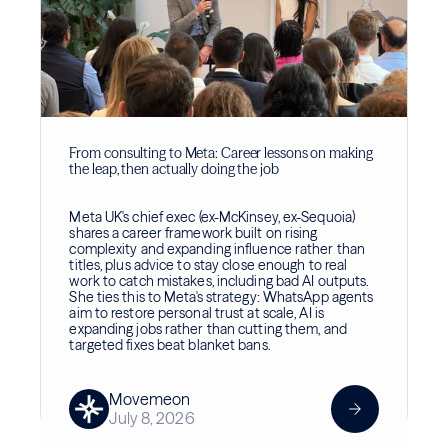
From consulting to Meta: Career lessons on making
the leap, then actually doing the job
Meta UK's chief exec (ex-McKinsey, ex-Sequoia)
shares a career framework built on rising
complexity and expanding influence rather than
titles, plus advice to stay close enough to real
work to catch mistakes, including bad AI outputs.
She ties this to Meta's strategy: WhatsApp agents
aim to restore personal trust at scale, AI is
expanding jobs rather than cutting them, and
targeted fixes beat blanket bans.
Movemeon
July 8, 2026