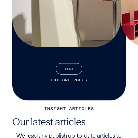
H
I
R
E
E
X
P
L
O
R
E
R
O
L
E
S
INSIGHT ARTICLES
Our latest articles
We regularly publish up-to-date articles to