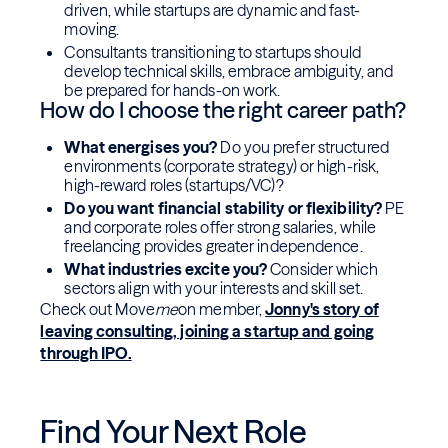
driven, while startups are dynamic and fast-
moving.
Consultants transitioning to startups should
develop technical skills, embrace ambiguity, and
be prepared for hands-on work.
How do I choose the right career path?
What energises you?
Do you prefer structured
environments (corporate strategy) or high-risk,
high-reward roles (startups/VC)?
Do you want financial stability or flexibility?
PE
and corporate roles offer strong salaries, while
freelancing provides greater independence.
What industries excite you?
Consider which
sectors align with your interests and skill set.
Check out Move
me
on member,
Jonny's story of
leaving consulting, joining a startup and going
through IPO.
Find Your Next Role