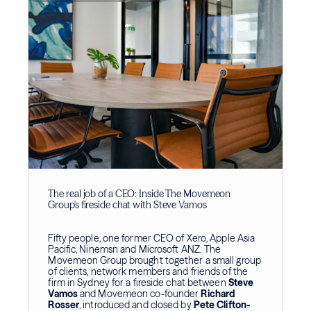
The real job of a CEO: Inside The Movemeon
Group's fireside chat with Steve Vamos
Fifty people, one former CEO of Xero, Apple Asia
Pacific, Ninemsn and Microsoft ANZ. The
Movemeon Group brought together a small group
of clients, network members and friends of the
firm in Sydney for a fireside chat between
Steve
Vamos
and Movemeon co-founder
Richard
Rosser
, introduced and closed by
Pete Clifton-