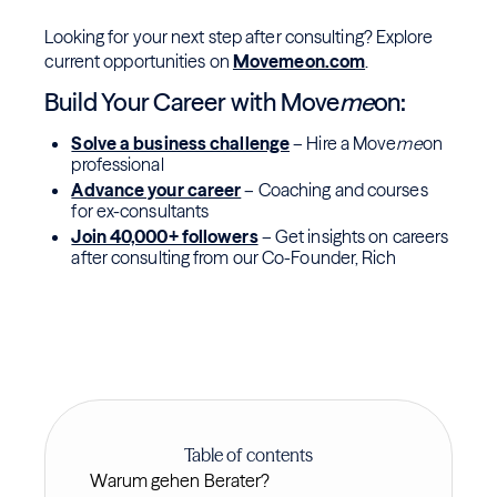
Looking for your next step after consulting? Explore
current opportunities on
Movemeon.com
.
Build Your Career with Move
me
on:
Solve a business challenge
– Hire a Move
me
on
professional
Advance your career
– Coaching and courses
for ex-consultants
Join 40,000+ followers
– Get insights on careers
after consulting from our Co-Founder, Rich
Table of contents
Warum gehen Berater?