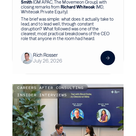
Smith
(GM APAC, The Movemeon Group), with
closing remarks from
Richard Whiteoak
(MD,
Whiteoak Private Equity).
The brief was simple: what does it actually take to
lead, and to lead well, through constant
disruption? What followed was one of the
clearest, most practical breakdowns of the CEO
role that anyone in the room had heard.
Rich Rosser
July 26, 2026
CAREERS AFTER CONSULTING
INSIDER INTERVIEWS