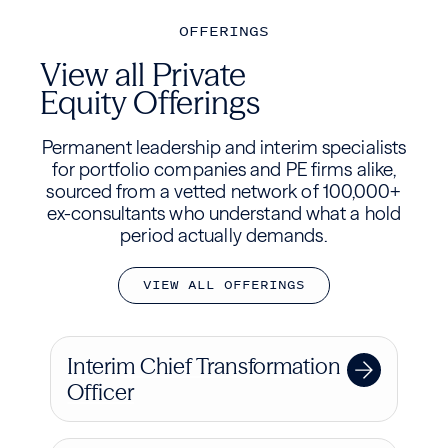
OFFERINGS
View all Private
Equity Offerings
Permanent leadership and interim specialists
for portfolio companies and PE firms alike,
sourced from a vetted network of 100,000+
ex-consultants who understand what a hold
period actually demands.
V
I
E
W
A
L
L
O
F
F
E
R
I
N
G
S
Interim Chief Transformation
Officer