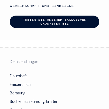
GEMEINSCHAFT UND EINBLICKE
T
R
E
T
E
N
S
I
E
U
N
S
E
R
E
M
E
X
K
L
U
S
I
V
E
N
Ö
K
O
S
Y
S
T
E
M
B
E
I
Dienstleistungen
Dauerhaft
Freiberuflich
Beratung
Suche nach Führungskräften