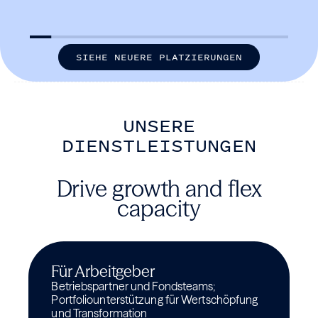
S
I
E
H
E
N
E
U
E
R
E
P
L
A
T
Z
I
E
R
U
N
G
E
N
UNSERE
DIENSTLEISTUNGEN
Drive growth and flex
capacity
Für Arbeitgeber
Betriebspartner und Fondsteams;
Portfoliounterstützung für Wertschöpfung
und Transformation