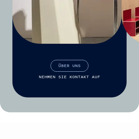
Ü
B
E
R
U
N
S
N
E
H
M
E
N
S
I
E
K
O
N
T
A
K
T
A
U
F