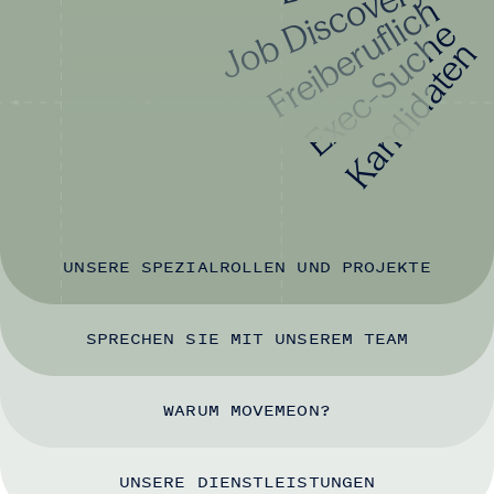
Job Discovery
Freiberuflich
Exec-Suche
Kandidaten
UNSERE SPEZIALROLLEN UND PROJEKTE
SPRECHEN SIE MIT UNSEREM TEAM
WARUM MOVEMEON?
UNSERE DIENSTLEISTUNGEN