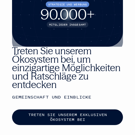
STRATEGIE UND WERBUNG
90.000
+
MITGLIEDER INSGESAMT
Treten Sie unserem
Ökosystem bei, um
einzigartige Möglichkeiten
und Ratschläge zu
entdecken
GEMEINSCHAFT UND EINBLICKE
T
R
E
T
E
N
S
I
E
U
N
S
E
R
E
M
E
X
K
L
U
S
I
V
E
N
Ö
K
O
S
Y
S
T
E
M
B
E
I