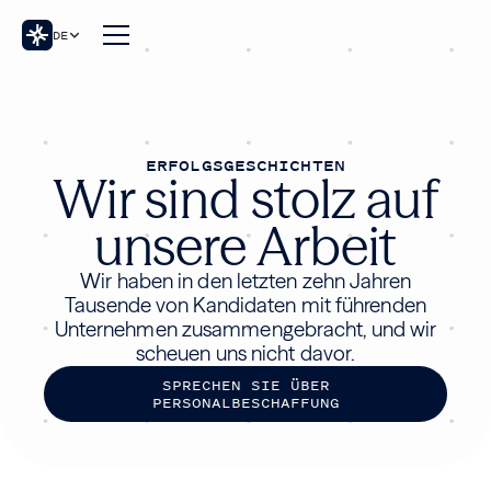
DE
ERFOLGSGESCHICHTEN
Wir sind stolz auf
unsere Arbeit
Wir haben in den letzten zehn Jahren
Tausende von Kandidaten mit führenden
Unternehmen zusammengebracht, und wir
scheuen uns nicht davor.
S
P
R
E
C
H
E
N
S
I
E
Ü
B
E
R
P
E
R
S
O
N
A
L
B
E
S
C
H
A
F
F
U
N
G