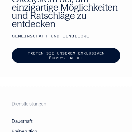
einzigartige Möglichkeiten
und Ratschläge zu
entdecken
GEMEINSCHAFT UND EINBLICKE
T
R
E
T
E
N
S
I
E
U
N
S
E
R
E
M
E
X
K
L
U
S
I
V
E
N
Ö
K
O
S
Y
S
T
E
M
B
E
I
Dienstleistungen
Dauerhaft
Freiberuflich