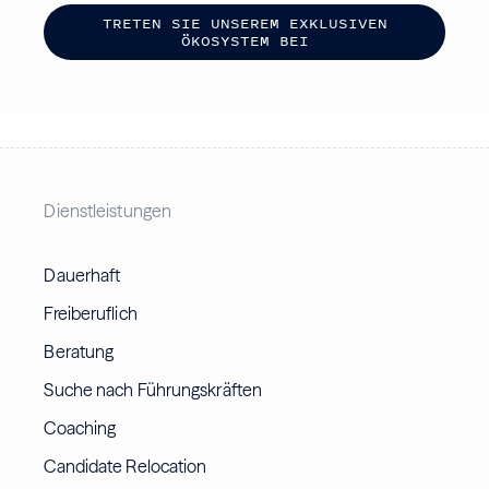
T
R
E
T
E
N
S
I
E
U
N
S
E
R
E
M
E
X
K
L
U
S
I
V
E
N
Ö
K
O
S
Y
S
T
E
M
B
E
I
Dienstleistungen
Dauerhaft
Freiberuflich
Beratung
Suche nach Führungskräften
Coaching
Candidate Relocation