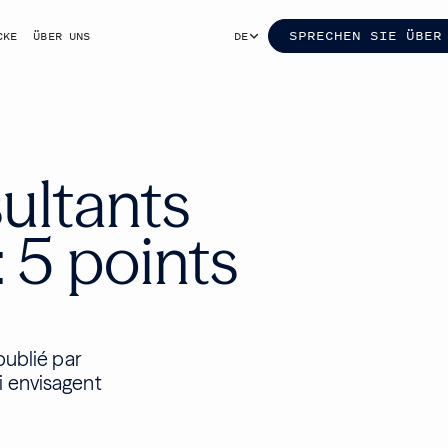
SPRECHEN SIE ÜBER
CKE
ÜBER UNS
DE
sultants
 5 points
publié par
i envisagent