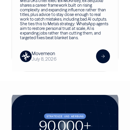
Meta UK's chief exec (ex-McKinsey, ex-Sequoia)
shares a career framework built on rising
complexity and expanding influence rather than
titles, plus advice to stay close enough to real
work to catch mistakes, including bad AI outputs.
She ties this to Meta's strategy: WhatsApp agents
aim to restore personal trust at scale, AI is
expanding jobs rather than cutting them, and
targeted fixes beat blanket bans.
Movemeon
July 8, 2026
STRATEGIE UND WERBUNG
90.000
+