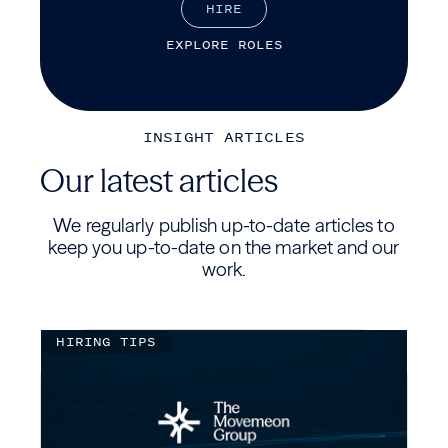
H
I
R
E
E
X
P
L
O
R
E
R
O
L
E
S
INSIGHT ARTICLES
Our latest articles
We regularly publish up-to-date articles to
keep you up-to-date on the market and our
work.
HIRING TIPS