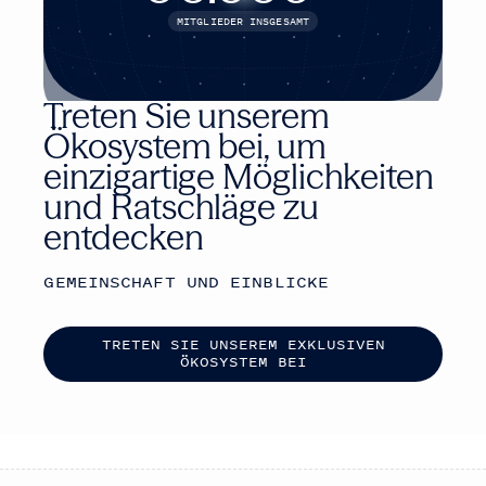
MITGLIEDER INSGESAMT
Treten Sie unserem
Ökosystem bei, um
einzigartige Möglichkeiten
und Ratschläge zu
entdecken
GEMEINSCHAFT UND EINBLICKE
T
R
E
T
E
N
S
I
E
U
N
S
E
R
E
M
E
X
K
L
U
S
I
V
E
N
Ö
K
O
S
Y
S
T
E
M
B
E
I