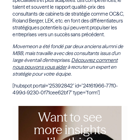
spécialisées et plus adaptées. Les compétences, le
talent et souvent le rapport qualité-prix des
consultants de cabinets de stratégie comme OC&C,
Roland Berger, LEK, etc. en font des différentiateurs
stratégiques potentiels qui peuvent propulser les
entreprises vers un succès sans précédent.
Movemeon a été fondé par deux anciens alumni de
MBB, mais travaille avec des consultants issus d'un
large éventail d'entreprises.
Découvrez comment
nous pouvons vous aider
à recruter un expert en
stratégie pour votre équipe.
[hubspot portal="25392842" id="24161966-77f0-
499d-9230-0f71cee62bf7" type="form"]
Want to see
more insights