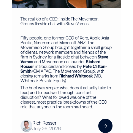
The real job of a CEO: Inside The Movemeon
Group's fireside chat with Steve Vamos
Fifty people, one former CEO of Xero, Apple Asia
Pacific, Ninemsn and Microsoft ANZ. The
Movemeon Group brought together a small group
of clients, network members and friends of the
firm in Sydney for a fireside chat between
Steve
Vamos
and Movemeon co-founder
Richard
Rosser
, introduced and closed by
Pete Clifton-
Smith
(GM APAC, The Movemeon Group), with
closing remarks from
Richard Whiteoak
(MD,
Whiteoak Private Equity).
The brief was simple: what does it actually take to
lead, and to lead well, through constant
disruption? What followed was one of the
clearest, most practical breakdowns of the CEO
role that anyone in the room had heard.
Rich Rosser
July 26, 2026